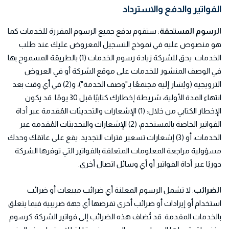
الفواتير والدفع والاسترداد
الرسوم المستحقة
: ستقوم بدفع جميع الرسوم المقررة للخدمات كما
هو منصوص عليه في نموذج التسجيل المعروض عليك عند طلب
الخدمات. يحق للشركة زيادة رسوم الخدمات (1) بالطريقة المسموح بها
في الوصف المنشور للخدمات على موقع الشركة أو في العروض
الترويجية (ويُشار إليه مجتمعًا بـ"وصف الخدمة")، و(2) في أي وقت بعد
انتهاء المدة الأولية، شريطة إخطارك كتابيًا قبل 30 يومًا. قد يكون
الإخطار الكتابي من خلال: (1) الإشعارات والتحديثات المُقدمة عبر أداة
الفواتير الخاصة بالمستخدم، (2) الإشعارات والتحديثات المُقدمة عبر
الخدمات، أو (3) إشعارات تسعير فترات التجديد. يقع على عاتقك وحدك
مسؤولية مراجعة المعلومات المتعلقة بالفواتير التي توفرها الشركة
دوريًا عبر أداة الفواتير أو أي وسائل اتصال أخرى.
الضرائب
: لا تشمل الرسوم المعلنة أي ضرائب مبيعات أو ضرائب
استخدام أو إيرادات أو ضرائب أخرى تفرضها أي جهة ضريبية فيما يتعلق
بالخدمات المقدمة. قد تُضاف هذه الضرائب إلى فواتير الشركة كرسوم