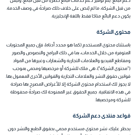
دعم البائع: يتم توفير دعم خدمات البائع حصريًا من قبل البائع، وليس
من قبل الشركة، ما لم يُنص على خلاف ذلك صراحةً في وصف الخدمة.
يكون دعم البائع متاحًا فقط باللغة الإنجليزية.
محتوى الشركة
باستثناء محتوى المستخدم (كما هو محدد أدناه)، فإن جميع المحتويات
المتوفرة من خلال الخدمات، بما في ذلك البرامج والنصوص والصور
ومقاطع الفيديو والعلامات التجارية والشعارات وغيرها من المواد
("محتوى الشركة")، هي ملك للشركة أو مرخصيها ومحمي بموجب
قوانين حقوق النشر والعلامات التجارية والقوانين الأخرى المعمول بها.
لا يجوز لك استخدام محتوى الشركة إلا للأغراض المصرح بها صراحة
في هذه الاتفاقية. جميع الحقوق غير الممنوحة لك صراحةً محفوظة
للشركة ومرخصيها.
قواعد منتدى دعم الشركة
يحظر عليك: نشر محتوى مستخدم محمي بحقوق الطبع والنشر دون