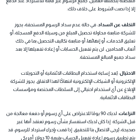
منفصلة يتحملها العميل. جميع الرسوم غير قابلة للاسترداد عند الدفع
إلا إذا نصت الشروط على خلاف ذلك.
التخلف عن السداد
: في حالة عدم سداد الرسوم المستحقة، يجوز
للشركة متابعة محاولة تحصيل المبلغ من وسيلة الدفع المسجلة، أو
تعليق الخدمات، أو إنهائها، أو متابعة تكاليف التحصيل بما في ذلك
أتعاب المحامين. لن يتم تفعيل الحسابات أو إعادة تفعيلها إلا بعد
سداد جميع المبالغ المستحقة.
الاحتيال
: يُعد إساءة استخدام البطاقات الائتمانية أو التحويلات
الإلكترونية أو الشيكات الإلكترونية انتهاكًا لهذا الاتفاق. يجوز للشركة
الإبلاغ عن أي استخدام احتيالي إلى السلطات المختصة ومؤسسات
البطاقات الائتمانية.
النزاعات
: لديك 90 يومًا للاعتراض على أي رسوم أو دفعة معالجة من
قبل الشركة. إذا كان لديك استفسار بشأن رسوم تعتقد أنها غير
صحيحة، يُرجى الاتصال بنا للتحقيق. إذا قمت بإجراء استرداد للرسوم، قد
يتم تطبيق رسوم إعادة تفعيل الحساب بقيمة 10 دولار أمريكي