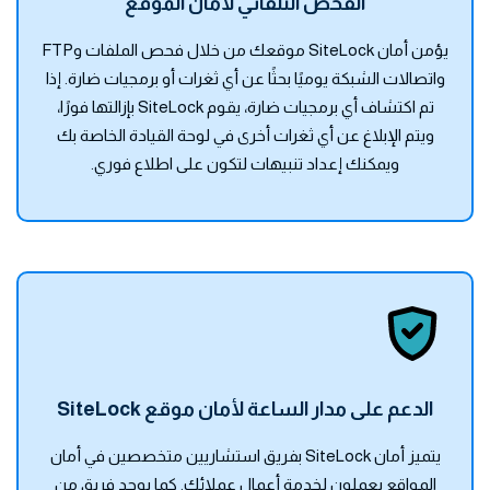
الفحص التلقائي لأمان الموقع
يؤمن أمان SiteLock موقعك من خلال فحص الملفات وFTP
واتصالات الشبكة يوميًا بحثًا عن أي ثغرات أو برمجيات ضارة. إذا
تم اكتشاف أي برمجيات ضارة، يقوم SiteLock بإزالتها فورًا،
ويتم الإبلاغ عن أي ثغرات أخرى في لوحة القيادة الخاصة بك
ويمكنك إعداد تنبيهات لتكون على اطلاع فوري.
الدعم على مدار الساعة لأمان موقع SiteLock
يتميز أمان SiteLock بفريق استشاريين متخصصين في أمان
المواقع يعملون لخدمة أعمال عملائك. كما يوجد فريق من