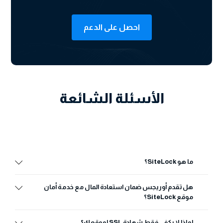
احصل على الدعم
الأسئلة الشائعة
ما هو SiteLock؟
هل تقدم أوريجس ضمان استعادة المال مع خدمة أمان
موقع SiteLock؟
لماذا لا يكفي فقط شهادة SSL لموقعك؟