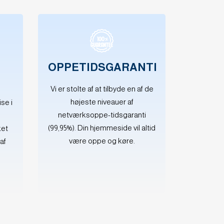
OPPETIDSGARANTI
Vi er stolte af at tilbyde en af de
højeste niveauer af
se i
netværksoppe-tidsgaranti
(99,95%). Din hjemmeside vil altid
ket
være oppe og køre.
af