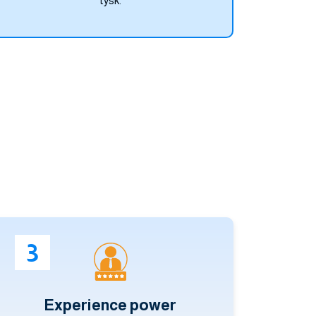
tysk.
3
Experience power