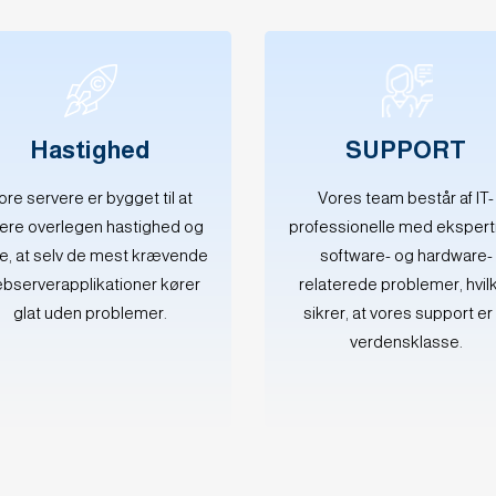
Hastighed
SUPPORT
ore servere er bygget til at
Vores team består af IT-
vere overlegen hastighed og
professionelle med eksperti
re, at selv de mest krævende
software- og hardware-
bserverapplikationer kører
relaterede problemer, hvil
glat uden problemer.
sikrer, at vores support er 
verdensklasse.