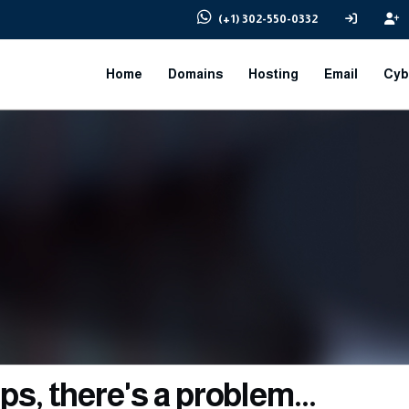
(+1) 302-550-0332
Home
Domains
Hosting
Email
Cyb
s, there's a problem...