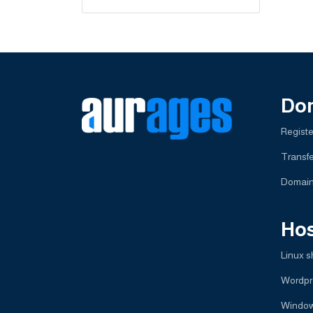
Do
Regist
Transf
Domai
Hos
Linux s
Wordpr
Window