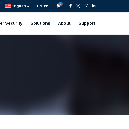
0
English
USD
er Security
Solutions
About
Support