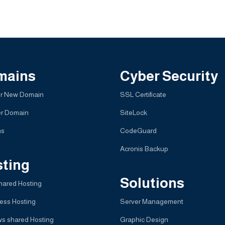
mains
Cyber Security
er New Domain
SSL Certificate
er Domain
SiteLock
ns
CodeGuard
Acronis Backup
ting
Solutions
hared Hosting
ess Hosting
Server Management
s shared Hosting
Graphic Design